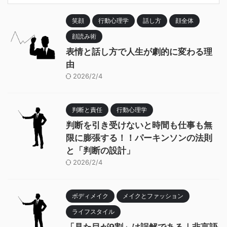
笑顔
行動心理学
話し方
顔全体
顔読み術
表情と話し方で人生が劇的に変わる理
由
2026/2/4
判断と責任
行動心理学
判断を引き受けないと時間も仕事も無
限に膨張する！！パーキンソンの法則
と「判断の設計」
2026/2/4
ボディメイク
メイクとファッション
ライフスタイル
「見た目が9割」は誤解である｜非言語