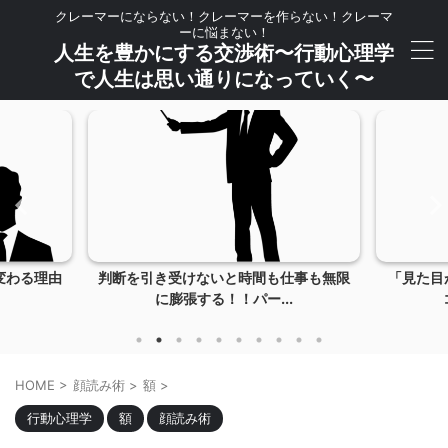
クレーマーにならない！クレーマーを作らない！クレーマ
ーに悩まない！
人生を豊かにする交渉術〜行動心理学
で人生は思い通りになっていく〜
変わる理由
判断を引き受けないと時間も仕事も無限
「見た目
に膨張する！！パー...
HOME
>
顔読み術
>
額
>
行動心理学
額
顔読み術