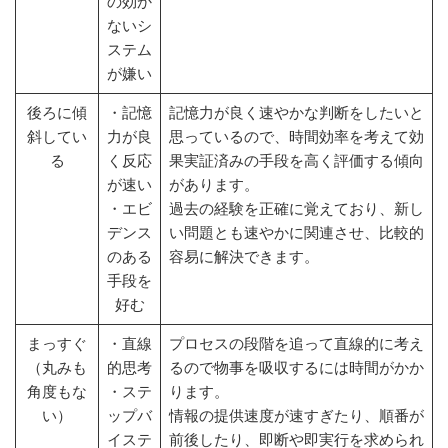
の効か
ないシ
ステム
が嫌い
後ろに傾
・記憶
記憶力が良く速やかな判断をしたいと
斜してい
力が良
思っているので、時間効率を考えて効
る
く反応
果実証済みの手段を高く評価する傾向
が速い
があります。
・エビ
過去の経験を正確に覚えており、新し
デンス
い問題とも速やかに関連させ、比較的
のある
容易に解決できます。
手段を
好む
まっすぐ
・直線
プロセスの段階を追って直線的に考え
（丸みも
的思考
るので物事を吸収するには時間がかか
角度もな
・ステ
ります。
い）
ップバ
情報の提供速度が速すぎたり、順番が
イステ
前後したり、即断や即実行を求められ