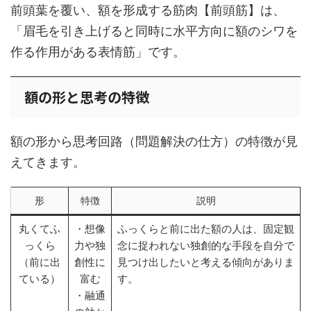
前頭葉を覆い、額を形成する筋肉【前頭筋】は、
「眉毛を引き上げると同時に水平方向に額のシワを
作る作用がある表情筋」です。
額の形と思考の特徴
額の形から思考回路（問題解決の仕方）の特徴が見
えてきます。
形
特徴
説明
丸くてふ
・想像
ふっくらと前に出た額の人は、固定観
っくら
力や独
念に捉われない独創的な手段を自分で
（前に出
創性に
見つけ出したいと考える傾向がありま
ている）
富む
す。
・融通