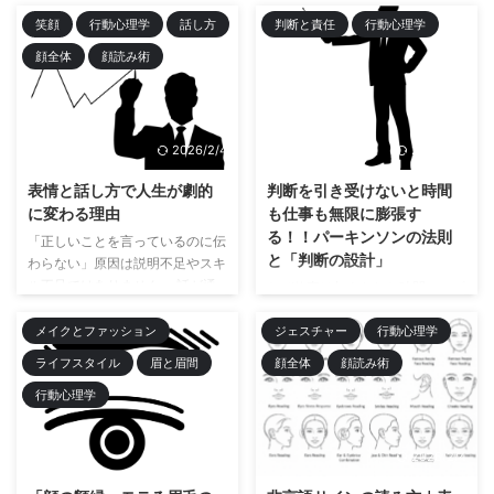
笑顔
行動心理学
話し方
判断と責任
行動心理学
顔全体
顔読み術
2026/2/4
2026/2/4
表情と話し方で人生が劇的
判断を引き受けないと時間
に変わる理由
も仕事も無限に膨張す
る！！パーキンソンの法則
「正しいことを言っているのに伝
と「判断の設計」
わらない」原因は説明不足やスキ
ル不足ではありません。 話が通
なぜ仕事は与えられた時間いっぱ
じないと感じる本当の理由 私た
いまで膨張するのでしょうか？
ちは日常の中で、「正しいことを
メイクとファッション
ジェスチャー
行動心理学
パーキンソンの法則は、単なる理
言っているのに伝わらない」「論
論ではなく「すべてに当てはまる
ライフスタイル
眉と眉間
顔全体
顔読み術
理では勝っているのに、なぜかう
物理法則（原則）」と考えた方
行動心理学
まくいかない」と感じる場面に何
が、タイムマネジメントや判断の
度も出会います。 その原因は、
質向上に役立ちます。 パーキン
説明不足やスキル不足ではないこ
ソンの法則とは？ なぜ仕事は与
2026/2/4
2026/2/4
とがほとんど。 多くの場合、言
えられた時間いっぱいまで膨張す
葉より前に伝わっているものが影
るのでしょうか？ パーキンソン