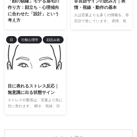
「顔の額縁」モテる眉毛の
非言語サインの読み方｜表
響しています。 それが、顔（表
の法則によれば、仕事は割り当て
作り方：顔立ち・心理傾向
情・視線・動作の基本
情）と話し方です。 人は論理よ
られた時間を使い切るまで膨張す
に合わせた「設計」という
人は言葉よりも多くの情報を、非
り先に「安全かどうか」を顔で判
る、とされています。 これは、
考え方
言語で発しています。 表情、視
断する 人は会話の冒頭で、相手
単なる理論ではなく「すべてに当
線、姿勢、動作は、無意識の判断
額縁を変えると中に入れる絵画な
の話の中身を精査していません。
てはまる物理法則（原則）」と考
材料です。 この記事では、非言
どのアート作品の見え方が変わる
...
えた方が、タイムマネジメントや
語サインの基本的な読み方を整理
目
行動心理学
顔読み術
ように、眉毛のデザインを変える
判断の質向上に役立ちます。 な
します。 まずは全体像｜ボディ
だけで顔の印象が大きく変わるた
ぜ ...
トーク一覧表（ガイド） ※ 気に
め、眉毛は「顔の額縁」と言われ
なる動作を見つけたら、該当箇所
ています。 顔の中でももっとも
だけ読んでも理解できる構成にし
印象をコントロールしやすいパー
ているのでクイックガイドとして
ツである眉をデザインして人生を
2026/2/4
参照してみてください。 体の部
好転させましょう。 眉毛は顔の
位・動作 示しやすい心理 左手を
額縁 眉は、顔の中でももっとも
目に表れるストレス反応｜
隠す 個人的・感情的なことを隠
印象をコントロールしやすいパー
無意識に出る状態サイン
したい 右手を隠す 仕事・外的立
ツです。しかし、眉メイクがうま
ストレスや緊張は、言葉より先に
場に関する防御 指を組んで尖ら
くいかない人の多くは、 「流行
目に表れます。 瞬き、視線、目
せる 支配・コントロールしたい
っている形に寄せる」「なんとな
の動きは、本人が自覚する前に変
親指を握る 不安・脅威 ...
く優しく見せたい」 といった目
化します。 この記事では、目に
的不明の調整をしてしまっていま
現れるストレス反応を「状態サイ
す。 本来、眉メイクはその人が
ン」として整理します。 コント
...
ロールできない目の反応｜ストレ