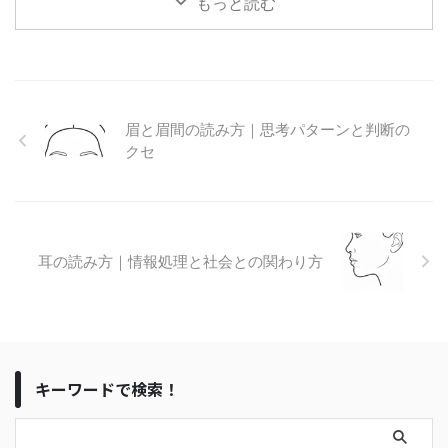
もっと読む
ス下で現れるサイン 「目を見れ
ば嘘がわかる」と言われることが
あります。これを「顔読み」の観
点から言い換えると以下のように
なります。 目が反応するの
は“嘘”ではなく、嘘をつくとき・
眉と眉間の読み方｜思考パターンと判断の
隠すとき・耐えているときに生じ
クセ
るストレスである 目の動きに
は、自分の意思でコントロールで
きない生理反応を含むため、感情
や立 ...
耳の読み方｜情報処理と社会との関わり方
キーワードで検索！