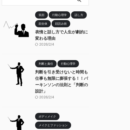
笑顔
行動心理学
話し方
顔全体
顔読み術
表情と話し方で人生が劇的に
変わる理由
2026/2/4
判断と責任
行動心理学
判断を引き受けないと時間も
仕事も無限に膨張する！！パ
ーキンソンの法則と「判断の
設計」
2026/2/4
ボディメイク
メイクとファッション