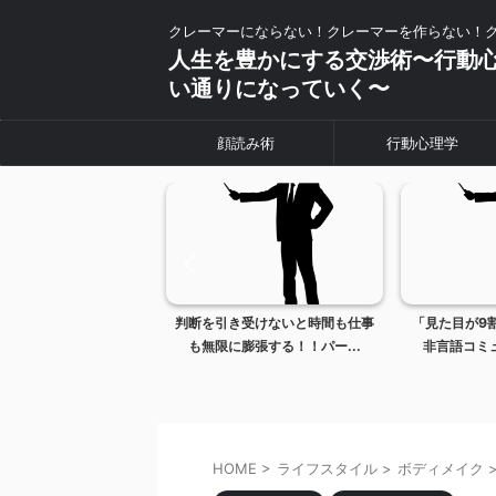
クレーマーにならない！クレーマーを作らない！
人生を豊かにする交渉術〜行動
い通りになっていく〜
顔読み術
行動心理学
し方で人生が劇的に変わ
判断を引き受けないと時間も仕事
「見た目が9
る理由
も無限に膨張する！！パー...
非言語コミュ
HOME
>
ライフスタイル
>
ボディメイク