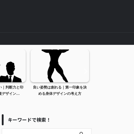
い｜判断力と印
良い姿勢は創れる｜第一印象を決
腕の使い方で印象は変
デザイン...
める身体デザインの考え方
筋肉と動作は「生まれ
キーワードで検索！