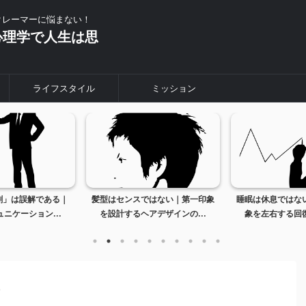
クレーマーに悩まない！
心理学で人生は思
ライフスタイル
ミッション
割」は誤解である｜
髪型はセンスではない｜第一印象
睡眠は休息ではな
ニケーション...
を設計するヘアデザインの...
象を左右する回復
>